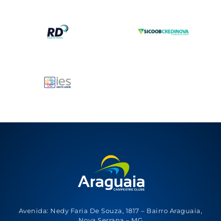
Avenida: Nedy Faria De Souza, 1817 – Bairro Araguaia,
Nova Serrana – MG