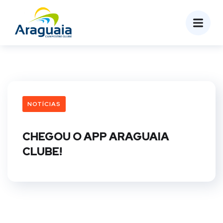
NOTÍCIAS
CHEGOU O APP ARAGUAIA
CLUBE!